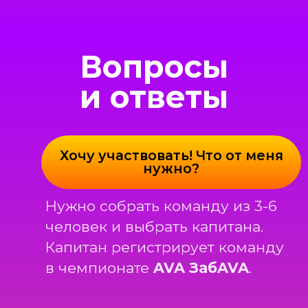
набирает баллы. Выше в
рейтинге та команда, у которой
общий балл больше всех. Если
у команд одинаковое
количество баллов, то выше
становится та, у которой в
последнем туре балл выше.
Какие будут подарки?
1, 2 и 3-е места получат
фирменный мерч,
бутылочку подарочного
игристого. Также, по итогу
всех игр будет призовой
фонд!