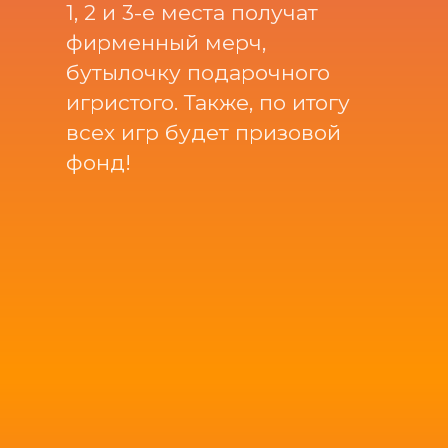
Спешите
зарегистрироваться!
AVA ЗабAVA
19 августа
18:30 мск
📍ул. Горького, 104
"Wilson Pub"
Регистрация откроется
12 августа в 12:00 (мск)