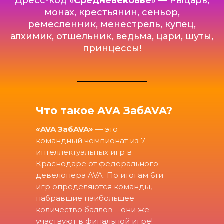
Дресс-код «
Средневековье
» — Рыцарь,
монах, крестьянин, сеньор,
ремесленник, менестрель, купец,
алхимик, отшельник, ведьма, цари, шуты,
принцессы!
Что такое AVA ЗабAVA?
«
AVA ЗабAVA
»
— это
командный чемпионат из 7
интеллектуальных игр в
Вопросы
Краснодаре от федерального
и ответы
девелопера AVA. По итогам 6ти
игр определяются команды,
набравшие наибольшее
Хочу участвовать! Что от меня
количество баллов – они же
нужно?
участвуют в финальной игре!