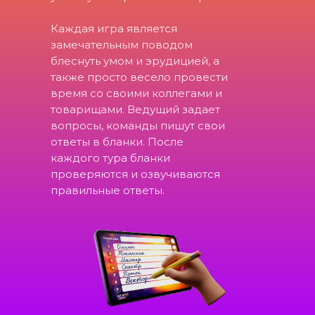
Нужно собрать команду из 3-6
Каждая игра является
человек и выбрать капитана.
замечательным поводом
Капитан регистрирует команду
блеснуть умом и эрудицией, а
в чемпионате
AVA ЗабAVA
.
также просто весело провести
время со своими коллегами и
товарищами. Ведущий задает
Кто может участвовать?
вопросы, команды пишут свои
ответы в бланки. После
Участвовать могут партнеры
каждого тура бланки
(агентства недвижимости),
проверяются и озвучиваются
сборные агентов по
правильные ответы.
недвижимости.
Как определяются
Как определяются победители?
победители?
В игре каждая команда