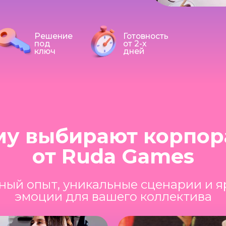
Решение
Готовность
под
от 2-х
ключ
дней
му выбирают корпор
от Ruda Games
ный опыт, уникальные сценарии и я
эмоции для вашего коллектива