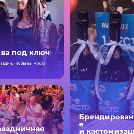
ва под ключ
зации, чтобы вы могли
Брендирова
е
раздничная
и кастомизац