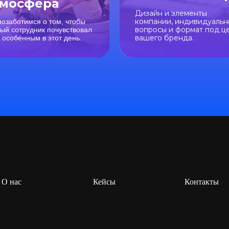
тмосфера
Дизайн и элементы
компании, индивидуаль
озаботимся о том, чтобы
вопросы и формат под ц
ый сотрудник почувствовал
вашего бренда.
 особенным в этот день.
О нас
Кейсы
Контакты