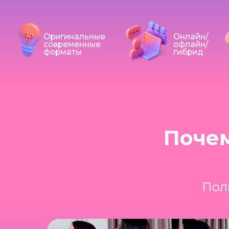
Оригинальные
Онлайн/
современные
офлайн/
форматы
гибрид
Поче
Пол