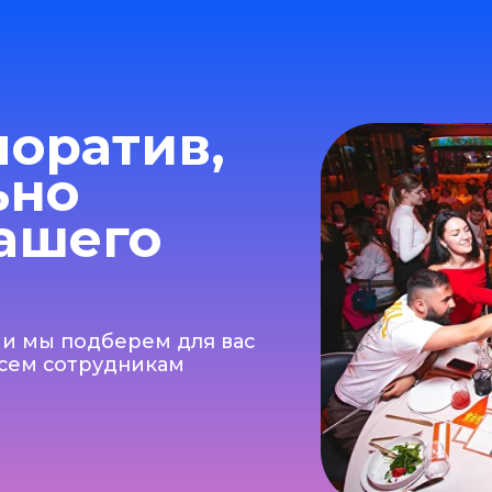
ратив,
о
шего
 подберем для вас
сотрудникам