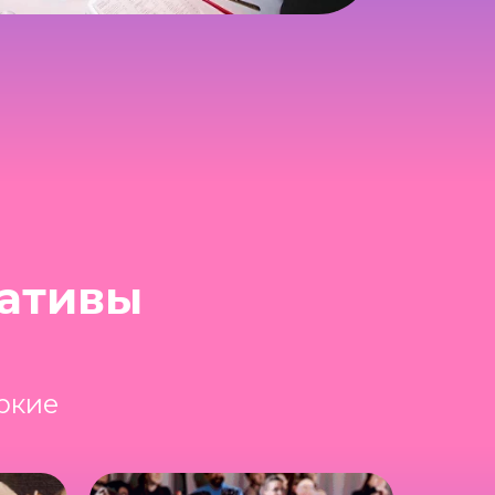
ативы
ркие