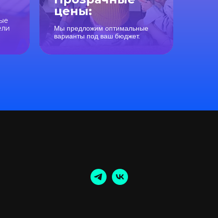
цены:
ные
ели
Мы предложим оптимальные
варианты под ваш бюджет.