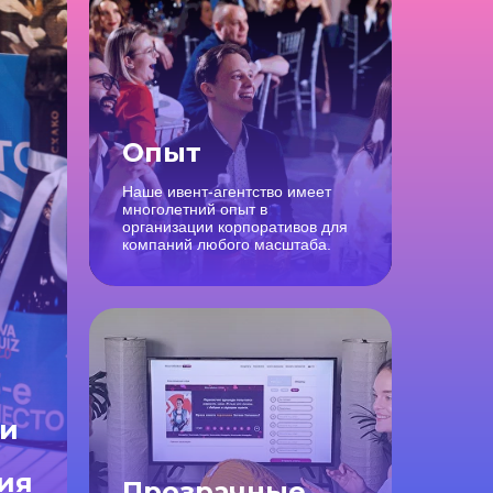
Опыт
Наше ивент-агентство имеет
многолетний опыт в
организации корпоративов для
компаний любого масштаба.
ни
ия
Прозрачные