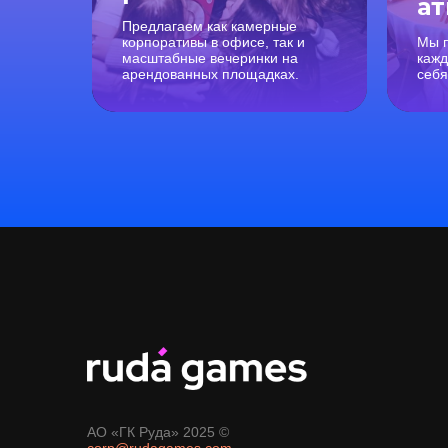
а
Предлагаем как камерные
корпоративы в офисе, так и
Мы п
масштабные вечеринки на
кажд
арендованных площадках.
себя
АО «ГК Руда» 2025 ©
corp@rudagames.com