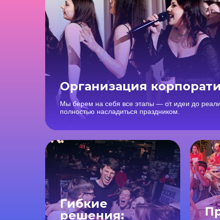
Организация корпорати
Мы берем на себя все этапы — от идеи до реали
полностью насладиться праздником.
Гибкие
П
решения: