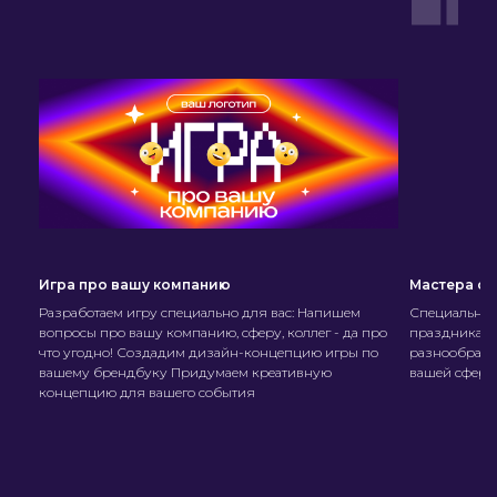
Игра про вашу компанию
Мастера св
Разработаем игру специально для вас: Напишем
Специальная
вопросы про вашу компанию, сферу, коллег - да про
праздника. В
что угодно! Создадим дизайн-концепцию игры по
разнообразн
вашему брендбуку Придумаем креативную
вашей сфере 
концепцию для вашего события