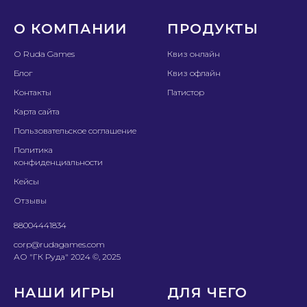
О Ruda Games
Квиз онлайн
Блог
Квиз офлайн
Контакты
Патистор
Карта сайта
Пользовательское соглашение
Политика
конфиденциальности
Кейсы
Отзывы
88004441834
corp@rudagames.com
АО "ГК Руда" 2024 ©, 2025
НАШИ ИГРЫ
ДЛЯ ЧЕГО
Мозгобойня
Для корпоратива и
тимбилдинга
Туц Туц QUIZ
Для детского праздника
Держи Пять!