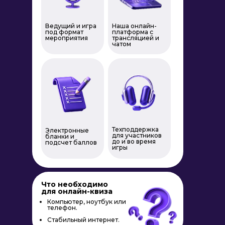
Ведущий и игра
Наша онлайн-
под формат
платформа с
мероприятия
трансляцией и
чатом
Техподдержка
Электронные
для участников
бланки и
до и во время
подсчет баллов
игры
Что необходимо
для онлайн-квиза
Площадка: бар, ресторан, офис
или конференц-зал
Компьютер, ноутбук или
телефон.
Экран или проектор
Стабильный интернет.
Колонки и оборудование