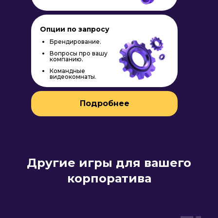
Опции по запросу
Брендирование.
Вопросы про вашу
компанию.
Брендирование
Командные
видеокомнаты.
Фотограф или контент-
специалист
Вопросы про вашу компанию
Подробнее
Подробнее
Другие игры для вашего
корпоратива