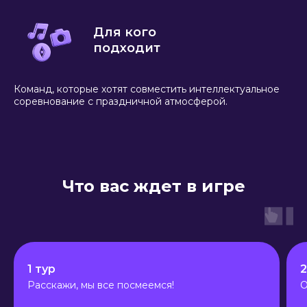
Для кого
подходит
Команд, которые хотят совместить интеллектуальное
соревнование с праздничной атмосферой.
Что вас ждет в игре
1 тур
2
Расскажи, мы все посмеемся!
О