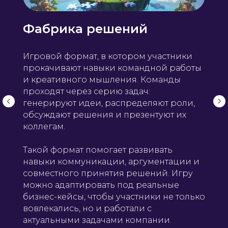
Фабрика решений
Создать яркую
атмосферу праздника
Игровой формат, в котором участники
Отличный повод собраться всем
вместе и насладиться
прокачивают навыки командной работы
праздниками, а мы в этом
и креативного мышления. Команды
поможем.
проходят через серию задач:
генерируют идеи, распределяют роли,
обсуждают решения и презентуют их
коллегам.
Сплотить
коллектив
Такой формат помогает развивать
навыки коммуникации, аргументации и
Объедините коллег
из разных отделов в одну
совместного принятия решений. Игру
команду, и пусть они
кооперируются в игровой форме.
можно адаптировать под реальные
бизнес-кейсы, чтобы участники не только
вовлекались, но и работали с
актуальными задачами компании.