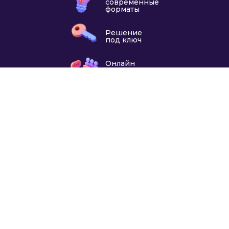
современные
форматы
Решение
под ключ
Онлайн
из любой
точки мира
Готовность
от 2-х
дней