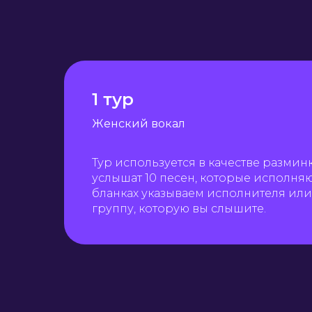
1 тур
Женский вокал
Тур используется в качестве размин
услышат 10 песен, которые исполня
бланках указываем исполнителя ил
группу, которую вы слышите.