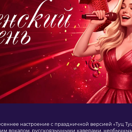
еннее настроение с праздничной версией «Туц Туц
ким вокалом, русскоязычными каверами, необычны