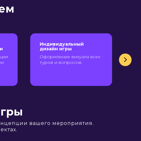
аем
Индивидуальный
Ин
и
дизайн игры
ди
ма
ации
Оформление визуала всех
Фи
ом
туров и вопросов.
и 
игры
онцепции вашего мероприятия.
ектах.