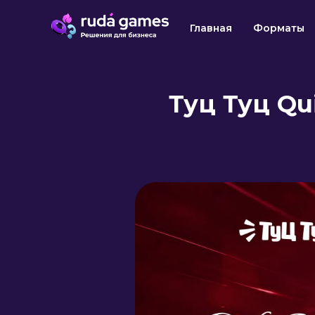
Главная
Форматы
Туц Туц Q