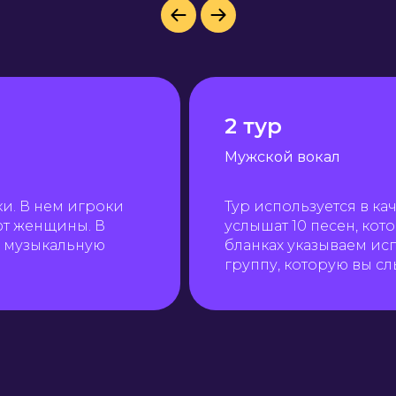
2 тур
Мужской вокал
ки. В нем игроки
Тур используется в ка
ют женщины. В
услышат 10 песен, ко
и музыкальную
бланках указываем ис
группу, которую вы с