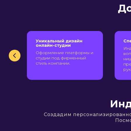
До
Уникальный дизайн
Сп
онлайн-студии
Инд
Оформление платформы и
ля
воп
студии под фирменный
ниш
стиль компании.
пр
рук
Инд
Создадим персонализированно
Посмо