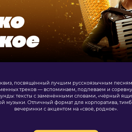
виз, посвящённый лучшим русскоязычным песням в
еменных треков — вспоминаем, подпеваем и соревн
аунды: тексты с заменёнными словами, «чёрный ящик
ой музыки. Отличный формат для корпоратива, тим
вечеринки с акцентом на «своё, родное».