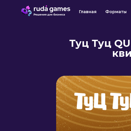
Главная
Форматы
Туц Туц QU
кви