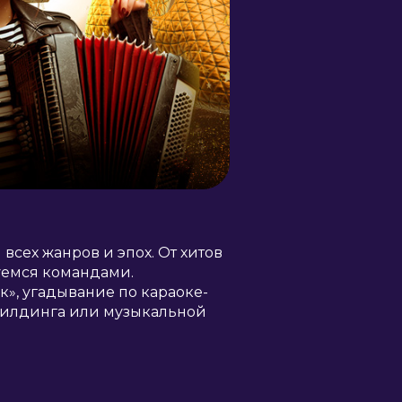
сех жанров и эпох. От хитов
уемся командами.
», угадывание по караоке-
билдинга или музыкальной