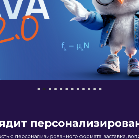
ядит персонализирова
стью персонализированного формата: заставка, во