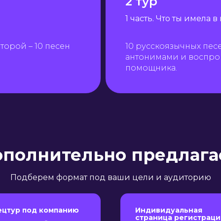
2 тур
1 часть. Что ты имела в
второй – 10 песен
10 русскоязычных песе
антонимами и воспро
помощника.
полнительно предлаг
Подберем формат под ваши цели и аудиторию
ецтур под компанию
Индивидуальная
страница регистраци