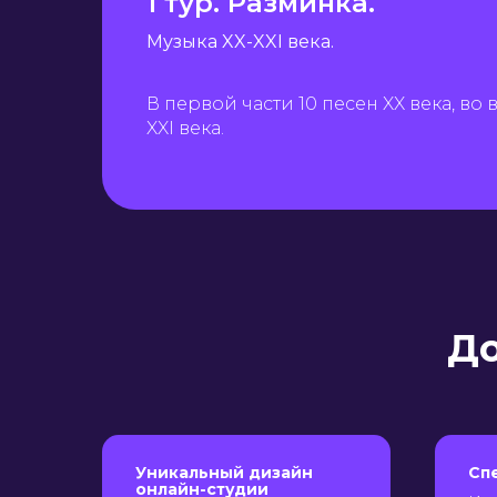
1 тур. Разминка.
Музыка XX-XXI века.
В первой части 10 песен XX века, во 
XXI века.
До
Уникальный дизайн
Сп
онлайн-студии